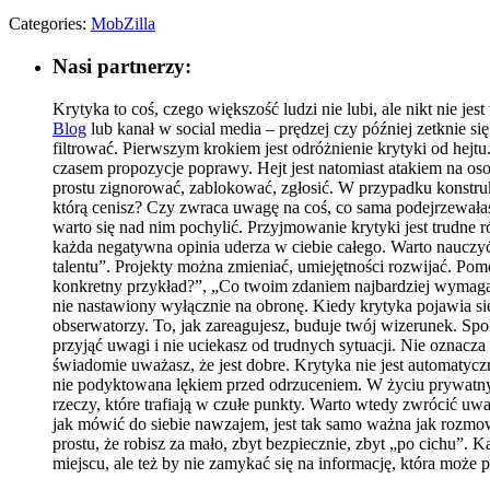
Categories:
MobZilla
Nasi partnerzy:
Krytyka to coś, czego większość ludzi nie lubi, ale nikt nie je
Blog
lub kanał w social media – prędzej czy później zetknie si
filtrować. Pierwszym krokiem jest odróżnienie krytyki od hejtu
czasem propozycje poprawy. Hejt jest natomiast atakiem na o
prostu zignorować, zablokować, zgłosić. W przypadku konstruk
którą cenisz? Czy zwraca uwagę na coś, co sama podejrzewałaś
warto się nad nim pochylić. Przyjmowanie krytyki jest trudne r
każda negatywna opinia uderza w ciebie całego. Warto nauczyć 
talentu”. Projekty można zmieniać, umiejętności rozwijać. Po
konkretny przykład?”, „Co twoim zdaniem najbardziej wymaga 
nie nastawiony wyłącznie na obronę. Kiedy krytyka pojawia się 
obserwatorzy. To, jak zareagujesz, buduje twój wizerunek. Sp
przyjąć uwagi i nie uciekasz od trudnych sytuacji. Nie oznacz
świadomie uważasz, że jest dobre. Krytyka nie jest automatyc
nie podyktowana lękiem przed odrzuceniem. W życiu prywatnym 
rzeczy, które trafiają w czułe punkty. Warto wtedy zwrócić u
jak mówić do siebie nawzajem, jest tak samo ważna jak rozmowa
prostu, że robisz za mało, zbyt bezpiecznie, zbyt „po cichu”.
miejscu, ale też by nie zamykać się na informację, która może 