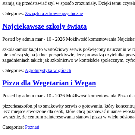
starają się przedstawiać styl w sposób zrozumiały. Dzięki temu czyt
Categories:
Związki a zdrowie psychiczne
Najciekawsze szkoły świata
Posted by admin
mar - 10 - 2026
Możliwość komentowania
Najcieka
szkolakamionka.pl to wartościowy serwis poświęcony nauczaniu w róż
nie kończą się na jednej perspektywie, lecz prowadzą czytelnika prz
zagadnieniach takich jak szkolnictwo w kontekście społecznym, cyfr
Categories:
Agroturystyka w górach
Pizza dla Wegetarian i Wegan
Posted by admin
mar - 10 - 2026
Możliwość komentowania
Pizza dl
pizzeriasaxofon.pl to smakowity serwis o gotowaniu, który koncentruje
lecz miejsce stworzone dla osób, które chcą poznawać niuanse włoskiej 
wyraźnie, że centrum zainteresowania stanowi pizza w wielu odsłona
Categories:
Poznań