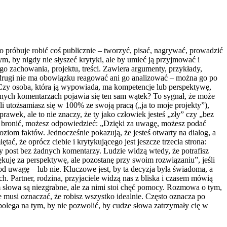
 Kto próbuje robić coś publicznie – tworzyć, pisać, nagrywać, prowadzić
ym, by nigdy nie słyszeć krytyki, ale by umieć ją przyjmować i
ego zachowania, projektu, treści. Zawiera argumenty, przykłady,
 drugi nie ma obowiązku reagować ani go analizować – można go po
. Czy osoba, która ją wypowiada, ma kompetencje lub perspektywę,
żnych komentarzach pojawia się ten sam wątek? To sygnał, że może
li utożsamiasz się w 100% ze swoją pracą („ja to moje projekty”),
awek, ale to nie znaczy, że ty jako człowiek jesteś „zły” czy „bez
ię bronić, możesz odpowiedzieć: „Dzięki za uwagę, możesz podać
om faktów. Jednocześnie pokazują, że jesteś otwarty na dialog, a
ć, że oprócz ciebie i krytykującego jest jeszcze trzecia strona:
y post bez żadnych komentarzy. Ludzie widzą wtedy, że potrafisz
ękuję za perspektywę, ale pozostanę przy swoim rozwiązaniu”, jeśli
d uwagę – lub nie. Kluczowe jest, by ta decyzja była świadoma, a
 Partner, rodzina, przyjaciele widzą nas z bliska i czasem mówią
m słowa są niezgrabne, ale za nimi stoi chęć pomocy. Rozmowa o tym,
e musi oznaczać, że robisz wszystko idealnie. Często oznacza po
 polega na tym, by nie pozwolić, by cudze słowa zatrzymały cię w