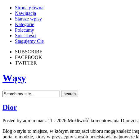
Strona główna
Nawigacja
Starsze wpisy
Kategorie
Polecamy
Spis Treści
Stagujemy Cię
SUBSCRIBE
FACEBOOK
TWITTER
Wąsy
Dior
Posted by admin
mar - 11 - 2026
Możliwość komentowania
Dior
zost
Blog o stylu to miejsce, w którym entuzjaści ubioru mogą znaleźć insp
portal o modzie, który w przystępny sposób przedstawia najnowsze k