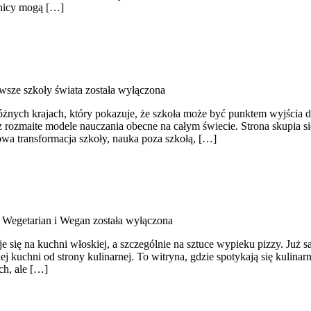
elnicy mogą […]
wsze szkoły świata
została wyłączona
nych krajach, który pokazuje, że szkoła może być punktem wyjścia do
ez rozmaite modele nauczania obecne na całym świecie. Strona skupia s
owa transformacja szkoły, nauka poza szkołą, […]
a Wegetarian i Wegan
została wyłączona
 się na kuchni włoskiej, a szczególnie na sztuce wypieku pizzy. Już sa
kuchni od strony kulinarnej. To witryna, gdzie spotykają się kulinarne 
ch, ale […]