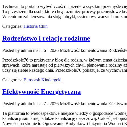
Techneau to portal o wytwórczości – przede wszystkim przemyśle cięż
To przestrzeń dla osób, które chcą rozumieć procesy przemysłowe be
W centrum zainteresowania stoją fabryki, system wytwarzania oraz 
Categories:
Historia Chin
Rodzeństwo i relacje rodzinne
Posted by admin
mar - 6 - 2026
Możliwość komentowania
Rodzeństwo
Przedszkole76 to praktyczny blog dla rodzin, w którym temat dzieck
sprawach, które narastają od pierwszych chwil planowania rodziny aż 
uczy się siebie każdego dnia. Przedszkole76 pokazuje, że wychowani
Categories:
Eurocash Kindergeld
Efektywność Energetyczna
Posted by admin
lut - 27 - 2026
Możliwość komentowania
Efektywno
Ta platforma to wieloaspektowe miejsce wiedzy o gospodarce wodnej o
kanalizacji sanitarnej, a także kanalizację deszczową. Całość jest op
Nowości na stronie to Ogrzewanie Budynków i Inżynieria Wodna i 