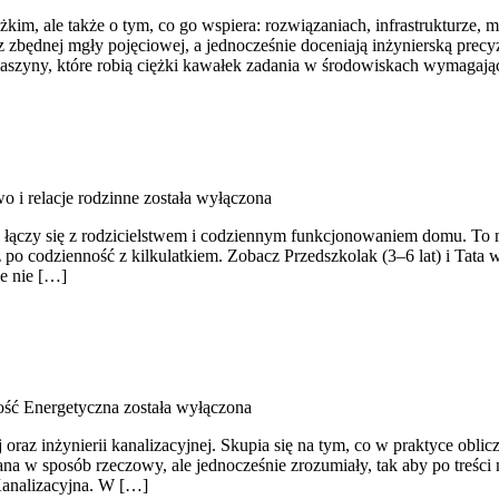
kim, ale także o tym, co go wspiera: rozwiązaniach, infrastrukturze, m
z zbędnej mgły pojęciowej, a jednocześnie doceniają inżynierską precy
maszyny, które robią ciężki kawałek zadania w środowiskach wymagaj
 i relacje rodzinne
została wyłączona
a łączy się z rodzicielstwem i codziennym funkcjonowaniem domu. To 
po codzienność z kilkulatkiem. Zobacz Przedszkolak (3–6 lat) i Tata w 
e nie […]
ść Energetyczna
została wyłączona
raz inżynierii kanalizacyjnej. Skupia się na tym, co w praktyce oblic
isana w sposób rzeczowy, ale jednocześnie zrozumiały, tak aby po treśc
Kanalizacyjna. W […]