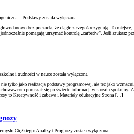
ogeniczna – Podstawy
została wyłączona
ęglowodanowo bez poczucia, że ciągle z czegoś rezygnują. To miejsce
 jednocześnie pomagają utrzymać kontrolę „carbsów”. Jeśli szukasz przes
szkolne i trudności w nauce
została wyłączona
li nie tylko jako realizacja podstawy programowej, ale też jako wzma
wychowawcom poruszać się po świecie informacji w sposób spokojny. Za
resy to Kreatywność i zabawa i Materiały edukacyjne Strona […]
ognozy
emysłu Ciężkiego: Analizy i Prognozy
została wyłączona